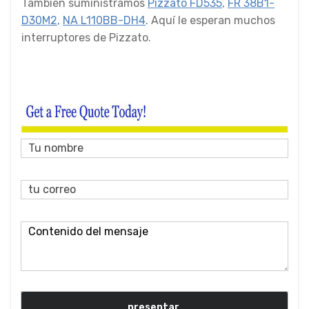
También suministramos
Pizzato FD535
,
FR 38B1-
D30M2
,
NA L110BB-DH4
. Aquí le esperan muchos
interruptores de Pizzato.